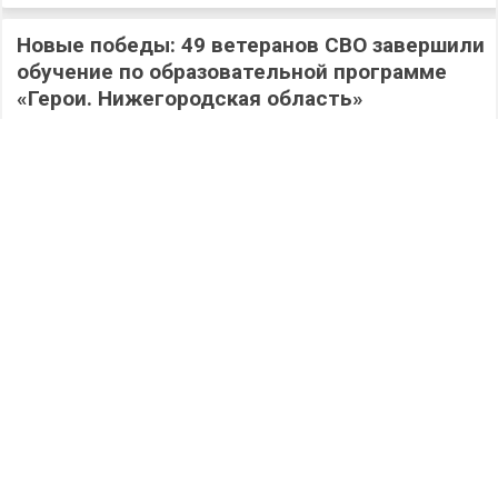
Новые победы: 49 ветеранов СВО завершили
обучение по образовательной программе
«Герои. Нижегородская область»
570
06.08.2026
/
Новости
/
Работа на округе: депутаты Гордумы
Дзержинска активно помогают школам