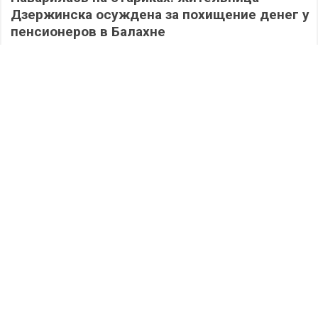
Дзержинска осуждена за похищение денег у
пенсионеров в Балахне
328
06.08.2026
/
Происшествия
/
Дзержинск сегодня: полная версия выпуска
05.08.2026