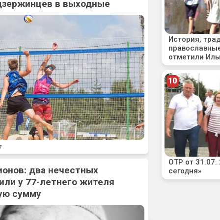
дзержинцев в выходные
7
ионов: два нечестных
или у 77-летнего жителя
ую сумму