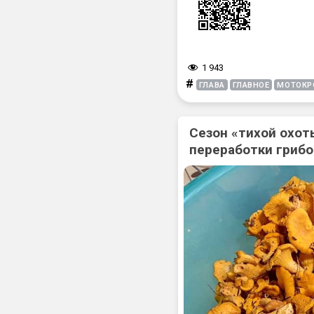
1 943
#
ГЛАВА
ГЛАВНОЕ
МОТОКР
Сезон «тихой охоты
переработки гриб