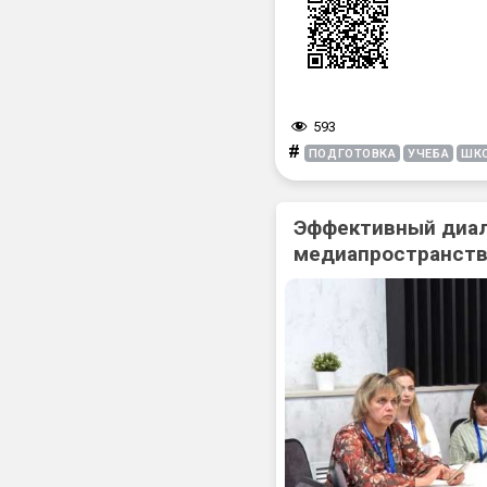
593
#
ПОДГОТОВКА
УЧЕБА
ШК
Эффективный диал
медиапространств