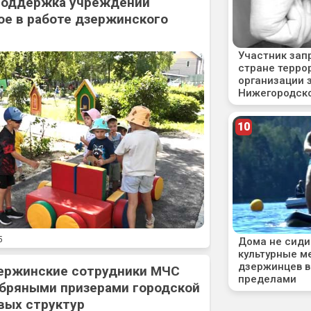
 поддержка учреждений
ое в работе дзержинского
5
ержинские сотрудники МЧС
ебряными призерами городской
вых структур