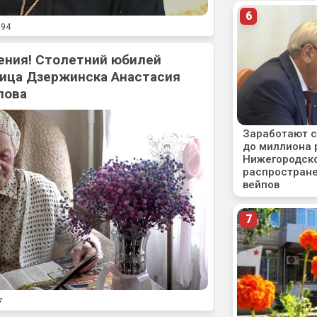
94
ения! Столетний юбилей
ица Дзержинска Анастасия
лова
7