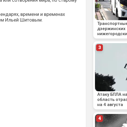
 или сотворения мира, по старому
лендарях, времени и временах
ем Ильей Шитовым.