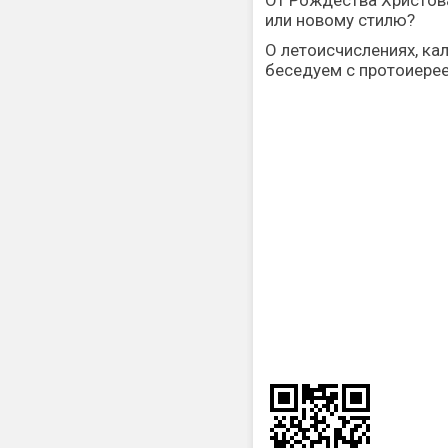
От Рождества Христова
или новому стилю?
О летоисчислениях, ка
беседуем с протоиере