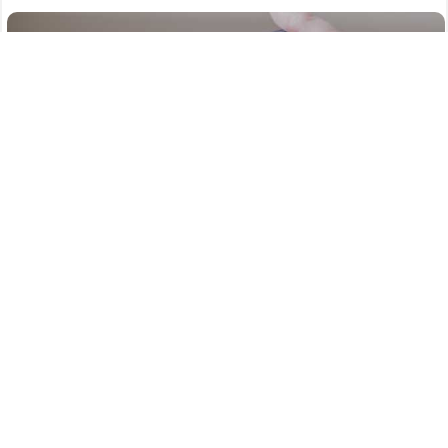
589
06.08.2026
/
Новости
/
Атаку БПЛА на Нижегородскую область
отразили силы ПВО в ночь на 6 августа