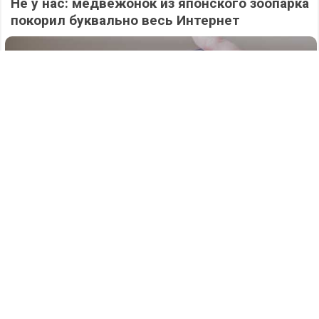
Не у нас: медвежонок из японского зоопарка
покорил буквально весь Интернет
567
06.08.2026
/
Новости
/
Атаку БПЛА на Нижегородскую область
отразили силы ПВО в ночь на 6 августа