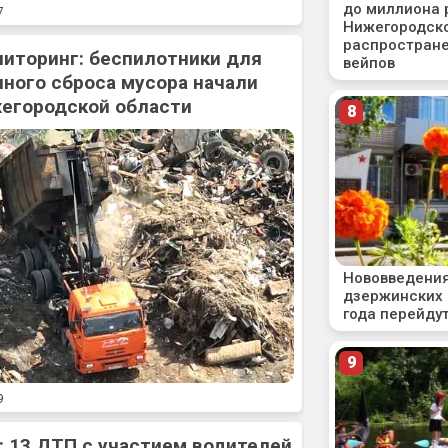
7
ниторинг: беспилотники для
ного сброса мусора начали
жегородской области
9
: 13 ДТП с участием водителей