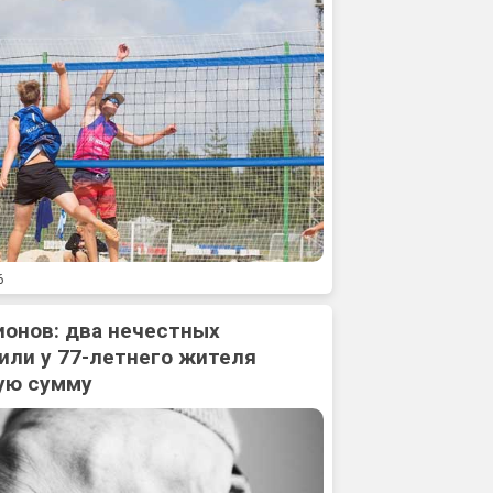
6
ионов: два нечестных
или у 77-летнего жителя
ую сумму