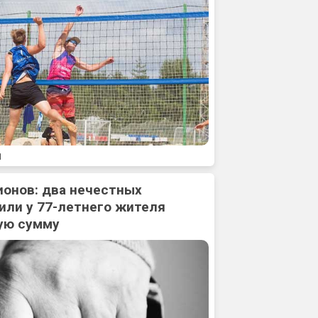
1
ионов: два нечестных
или у 77-летнего жителя
ую сумму