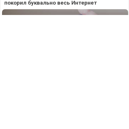
покорил буквально весь Интернет
606
06.08.2026
/
Новости
/
Атаку БПЛА на Нижегородскую область
отразили силы ПВО в ночь на 6 августа