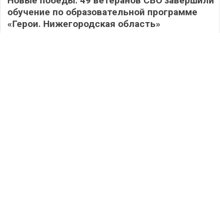
Новые победы: 49 ветеранов СВО завершили
обучение по образовательной программе
«Герои. Нижегородская область»
593
06.08.2026
/
Новости
/
Работа на округе: депутаты Гордумы
Дзержинска активно помогают школам
подготовиться к новому учебному году