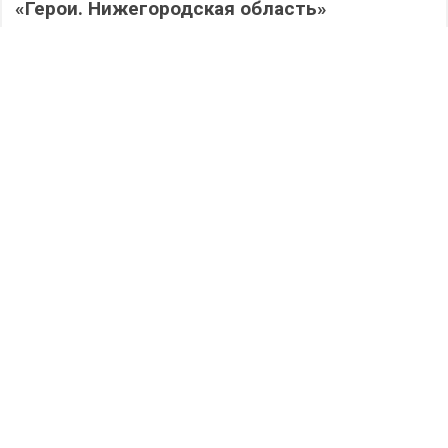
«Герои. Нижегородская область»
586
06.08.2026
/
Новости
/
Работа на округе: депутаты Гордумы
Дзержинска активно помогают школам
подготовиться к новому учебному году