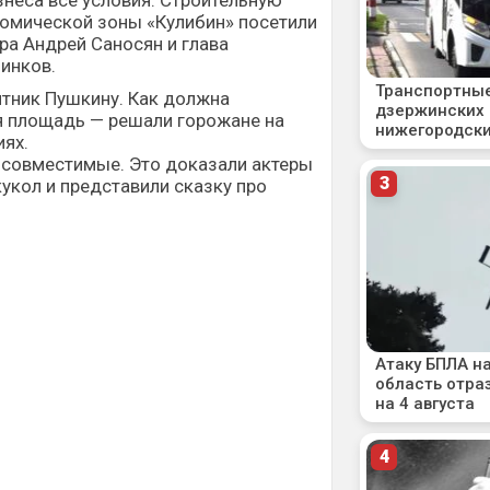
неса все условия. Строительную
омической зоны «Кулибин» посетили
ра Андрей Саносян и глава
инков.
ятник Пушкину. Как должна
я площадь — решали горожане на
ях.
 совместимые. Это доказали актеры
укол и представили сказку про