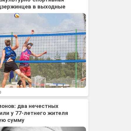
дзержинцев в выходные
0
ионов: два нечестных
или у 77-летнего жителя
ую сумму