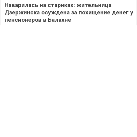
Наварилась на стариках: жительница
Дзержинска осуждена за похищение денег у
пенсионеров в Балахне
266
06.08.2026
/
Происшествия
/
Дзержинск сегодня: полная версия выпуска
05.08.2026