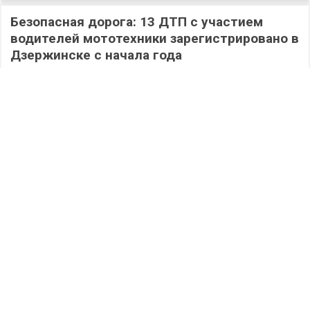
Безопасная дорога: 13 ДТП с участием
водителей мототехники зарегистрировано в
Дзержинске с начала года
541
07.08.2026
/
Происшествия
/
Дома не сидим: физкультурно-спортивная
активность ждет дзержинцев в выходные