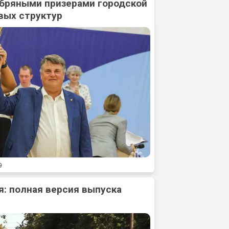
ебряными призерами городской
вых структур
9
: полная версия выпуска