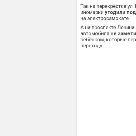
Так на перекрёстке ул.
иномарки
угодили по
на электросамокате.
А на проспекте Ленина
автомобиля
не замет
ребёнком, которые пе
переходу…