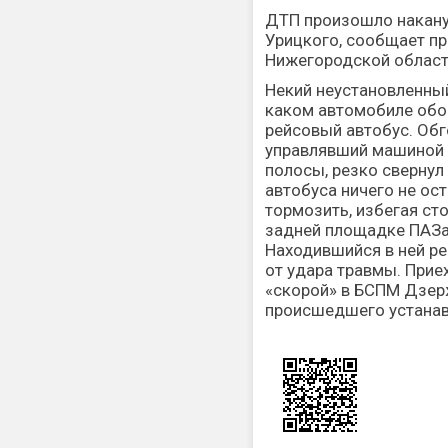
ДТП произошло накану
Урицкого, сообщает п
Нижегородской област
Некий неустановленный
каком автомобиле обо
рейсовый автобус. Обг
управлявший машиной ч
полосы, резко свернул
автобуса ничего не ос
тормозить, избегая ст
задней площадке ПАЗа 
Находившийся в ней р
от удара травмы. При
«скорой» в БСПМ Дзер
происшедшего устанав