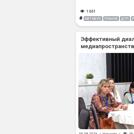
1 651
#
АВТОБУС
ГЛАНОЕ
ДТП
Эффективный диал
медиапространств
25
05.08.2026
/
Новости
/