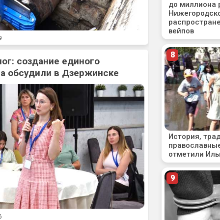
9
ог: создание единого
а обсудили в Дзержинске
6