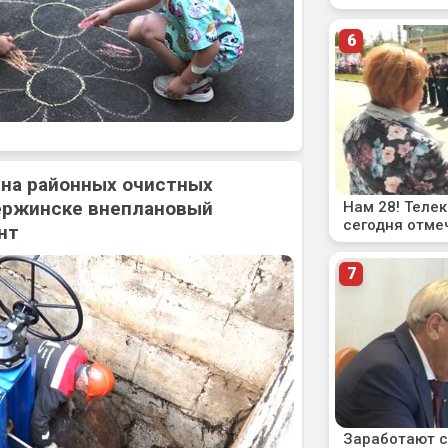
 на районных очистных
ержинске внеплановый
нт