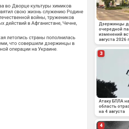
ва во Дворце культуры химиков
освятил свою жизнь служению Родине
течественной войны, тружеников
ых действий в Афганистане, Чечне,
кая летопись страны пополнилась
еми, что совершили дзержинцы в
ной операции на Украине.