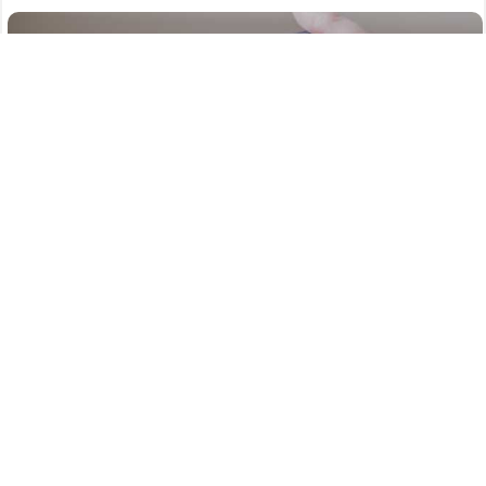
608
06.08.2026
/
Новости
/
Атаку БПЛА на Нижегородскую область
отразили силы ПВО в ночь на 6 августа