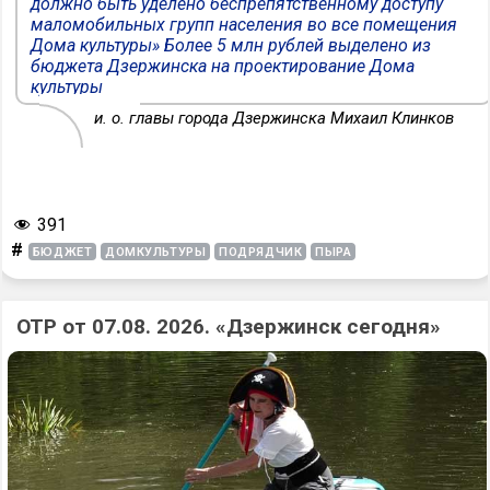
должно быть уделено беспрепятственному доступу
маломобильных групп населения во все помещения
Дома культуры» Более 5 млн рублей выделено из
бюджета Дзержинска на проектирование Дома
культуры
и. о. главы города Дзержинска Михаил Клинков
391
#
БЮДЖЕТ
ДОМКУЛЬТУРЫ
ПОДРЯДЧИК
ПЫРА
ОТР от 07.08. 2026. «Дзержинск сегодня»