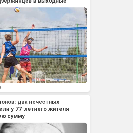
дзержинцев в выходные
6
ионов: два нечестных
или у 77-летнего жителя
ую сумму