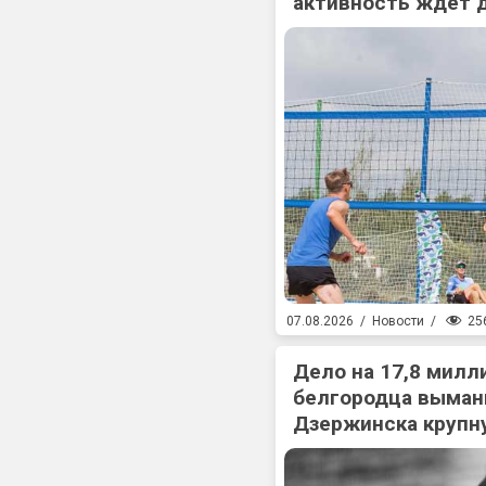
активность ждет 
25
07.08.2026
/
Новости
/
Дело на 17,8 милл
белгородца выман
Дзержинска крупн