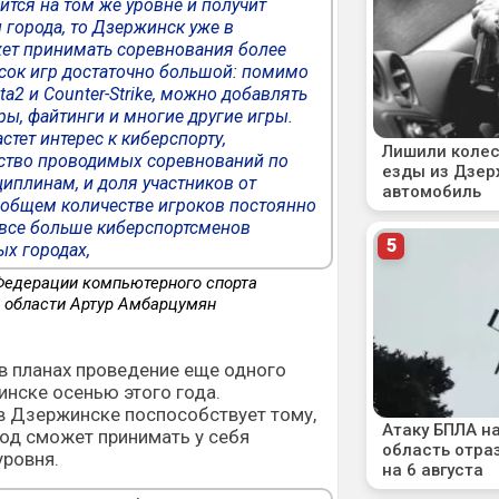
ится на том же уровне и получит
 города, то Дзержинск уже в
ет принимать соревнования более
сок игр достаточно большой: помимо
2 и Counter-Strike, можно добавлять
ы, файтинги и многие другие игры.
стет интерес к киберспорту,
ество проводимых соревнований по
плинам, и доля участников от
 общем количестве игроков постоянно
 все больше киберспортсменов
ых городах,
Федерации компьютерного спорта
 области Артур Амбарцумян
 в планах проведение еще одного
нске осенью этого года.
в Дзержинске поспособствует тому,
од сможет принимать у себя
уровня.