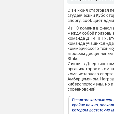
С 14 июня стартовал 
студенческий Кубок г
спорту, сообщает адми
Из 10 команд в финал 
между собой призовые
команда ДПИ НГТУ, вто
команда учащихся «Дз
коммерческого техник
игровым дисциплинам D
Strike.
7 июля в Дзержинском
организаторов и кома
компьютерного спорта
Амбарцумяном. Наград
киберспортсмены, но и
соревнований.
Развитие компьютерн
крайне важно, посколь
котором достаточно м