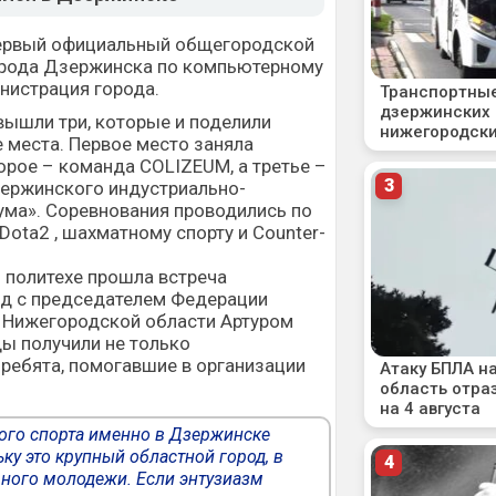
первый официальный общегородской
орода Дзержинска по компьютерному
нистрация города.
вышли три, которые и поделили
 места. Первое место заняла
рое – команда COLIZEUM, а третье –
ержинского индустриально-
ума». Соревнования проводились по
ota2 , шахматному спорту и Counter-
 политехе прошла встреча
нд с председателем Федерации
 Нижегородской области Артуром
ы получили не только
 ребята, помогавшие в организации
ого спорта именно в Дзержинске
ку это крупный областной город, в
ного молодежи. Если энтузиазм