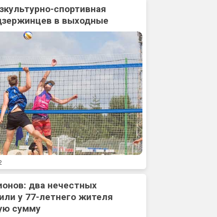
зкультурно-спортивная
дзержинцев в выходные
2
ионов: два нечестных
или у 77-летнего жителя
ую сумму