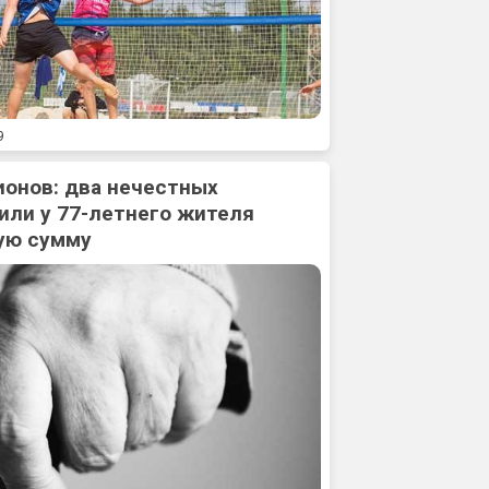
9
ионов: два нечестных
или у 77-летнего жителя
ую сумму