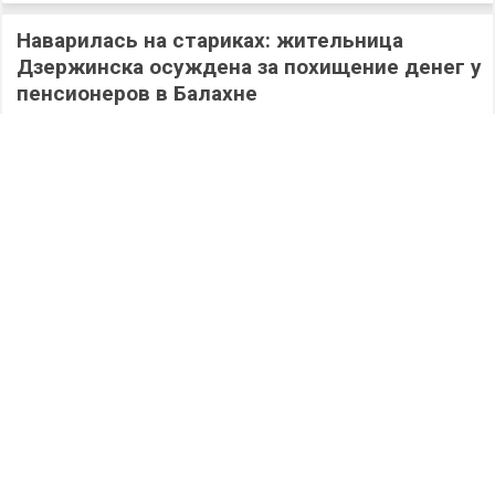
Наварилась на стариках: жительница
Дзержинска осуждена за похищение денег у
пенсионеров в Балахне
343
06.08.2026
/
Происшествия
/
Дзержинск сегодня: полная версия выпуска
05.08.2026