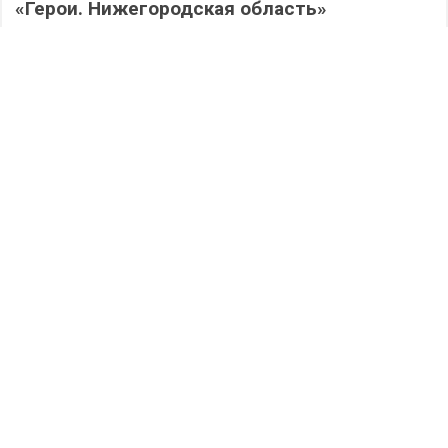
«Герои. Нижегородская область»
587
06.08.2026
/
Новости
/
Работа на округе: депутаты Гордумы
Дзержинска активно помогают школам
подготовиться к новому учебному году