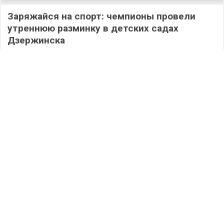
Заряжайся на спорт: чемпионы провели
утреннюю разминку в детских садах
Дзержинска
632
06.08.2026
/
Новости
/
Новые победы: 49 ветеранов СВО завершили
обучение по образовательной программе
«Герои. Нижегородская область»