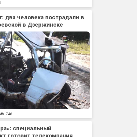
0
: два человека пострадали в
ревской в Дзержинске
746
ора»: специальный
кт готовит телекомпания