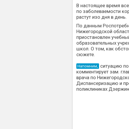
В настоящее время вс
по заболеваемости ко
растут изо дня в день.
По данным Роспотребн
Нижегородской област
приостановлен учебный
образовательных учре
школ. О том, как обст
сюжете.
ситуацию п
Напомним,
комментирует зам. гла
врача по Нижегородск
Диспансеризацию и пр
поликлиниках Дзержи