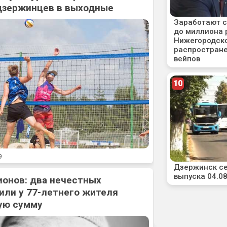
дзержинцев в выходные
9
ионов: два нечестных
или у 77-летнего жителя
ую сумму