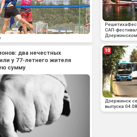
7
ионов: два нечестных
или у 77-летнего жителя
ую сумму