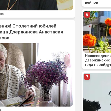
80
ения! Столетний юбилей
ица Дзержинска Анастасия
лова
5