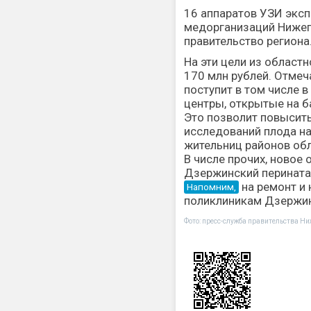
16 аппаратов УЗИ эксп
медорганизаций Нижег
правительство региона
На эти цели из облас
170 млн рублей. Отмеч
поступит в том числе 
центры, открытые на б
Это позволит повысит
исследований плода на
жительниц районов обл
В числе прочих, новое 
Дзержинский перината
на ремонт и
Напомним,
поликлиникам
Дзержин
Фото: пресс-служба правительства Ни