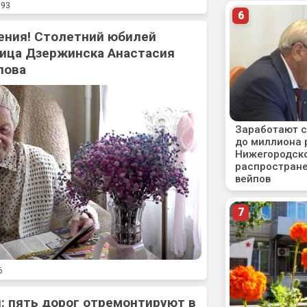
93
ения! Столетний юбилей
ица Дзержинска Анастасия
лова
6
: пять дорог отремонтируют в