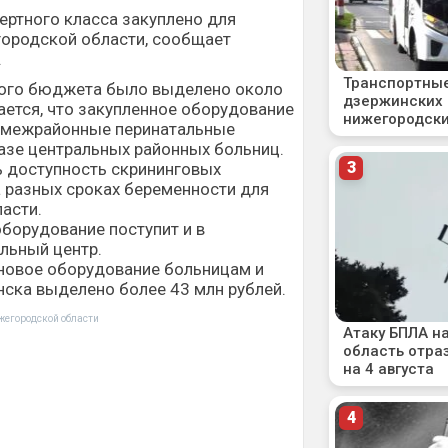
ертного класса закуплено для
ородской области, сообщает
.
тного бюджета было выделено около
ается, что закупленное оборудование
в межрайонные перинатальные
азе центральных районных больниц.
ь доступность скрининговых
 разных сроках беременности для
асти.
оборудование поступит и в
льный центр.
новое оборудование больницам и
ска выделено более 43 млн рублей.
жегородской области