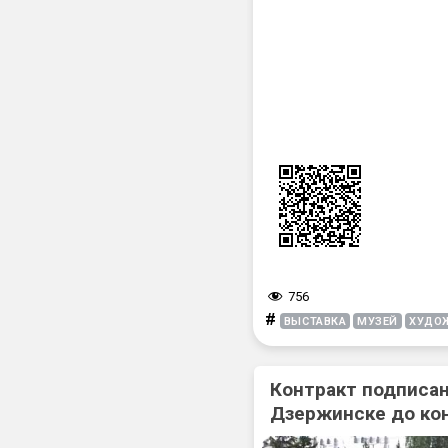
756
#
ВЫСТАВКА
МУЗЕЙ
ХУДО
Контракт подписан
Дзержинске до ко