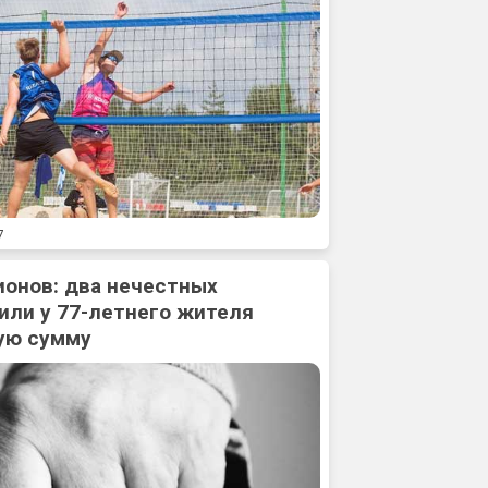
7
ионов: два нечестных
или у 77-летнего жителя
ую сумму