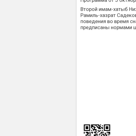
Программа от 5 октябр
Второй имам-хатыб Ни
Рамиль-хазрат Садеков
поведения во время сн
предписаны нормами ш