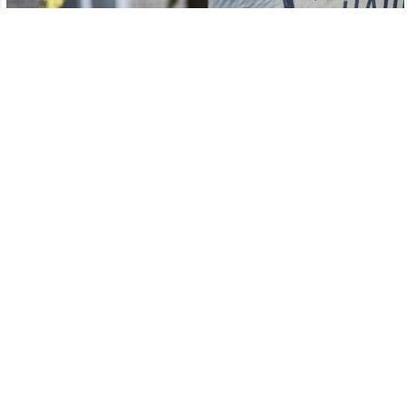
355
07.08.2026
/
Новости
/
Аварийный поворот: два человека
пострадали в жутком ДТП на Заревской в
Дзержинске