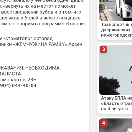
сутствовало у человека один, два, а
, «вернуть их на место» поможет
 восстановлении зубов и о том, что
щелчков и болей в челюсти и даже
том поговорим в программе «Говорит
ач-стоматолог ортопед
линики «ЖЕМЧУЖИНА FAMILY» Арсен
КАЗАНИЯ. НЕОБХОДИМА
ИАЛИСТА
осмонавтов, 28Б
(904) 044-40-04