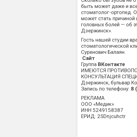
Сколько бы зубов не от
быть может даже и все
стоматолог-ортопед. О
может стать причиной 
головных болей — об э
Дзержинск».
Гость нашей студии вр
стоматологической к
Суренович Балаян.
Сайт
Группа
ВКонтакте
ИМЕЮТСЯ ПРОТИВОПО
КОНСУЛЬТАЦИЯ СПЕЦ
Дзержинск, бульвар К
Запись по телефону:
8 
РЕКЛАМА
ООО «Медик»
ИНН 5249158387
ЕРИД: 2SDnjcuhctr