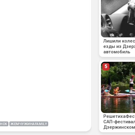
НСК
ЖЕМЧУЖИНАFAMILY