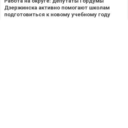
Работа на округе: депутаты Гордумы
Дзержинска активно помогают школам
подготовиться к новому учебному году
491
06.08.2026
/
Новости
/
Не у нас: медвежонок из японского зоопарка
покорил буквально весь Интернет