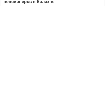
пенсионеров в Балахне
308
06.08.2026
/
Происшествия
/
Дзержинск сегодня: полная версия выпуска
05.08.2026