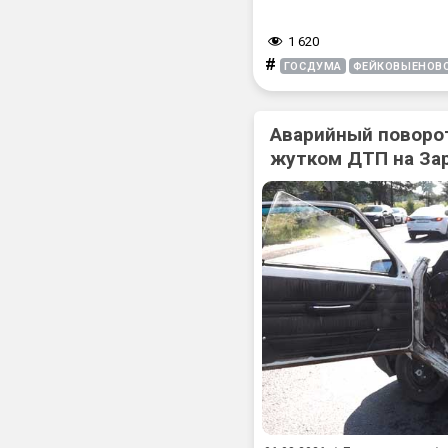
1 620
#
ГОСДУМА
ФЕЙКОВЫЕНОВ
Аварийный поворот
жутком ДТП на За