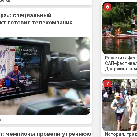
581
ора»: специальный
кт готовит телекомпания
6
рт: чемпионы провели утреннюю