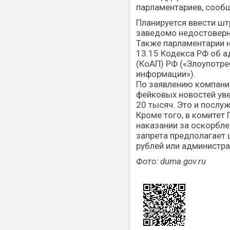
парламентариев, сооб
Планируется ввести ш
заведомо недостовер
Также парламентарии 
13.15 Кодекса РФ об 
(КоАП) РФ («Злоупотр
информации»).
По заявлению компани
фейковых новостей уве
20 тысяч. Это и посл
Кроме того, в комитет
наказании за оскорбле
запрета предполагает 
рублей или администра
Фото: duma.gov.ru