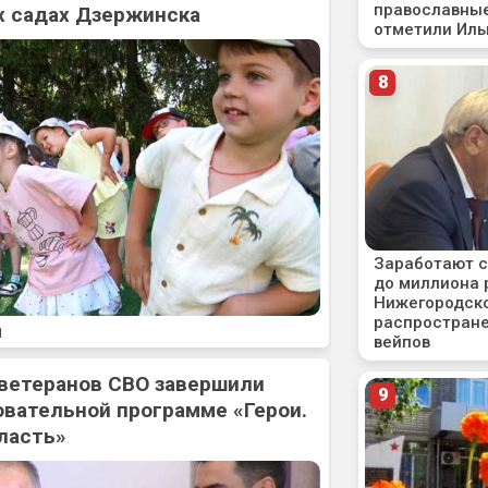
х садах Дзержинска
1
 ветеранов СВО завершили
овательной программе «Герои.
ласть»