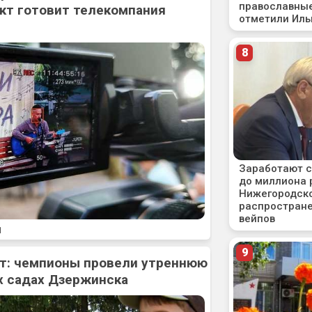
кт готовит телекомпания
1
рт: чемпионы провели утреннюю
х садах Дзержинска