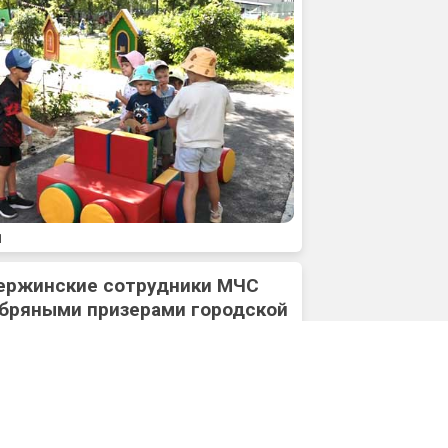
1
ержинские сотрудники МЧС
ебряными призерами городской
вых структур