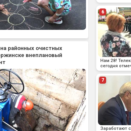
 на районных очистных
ержинске внеплановый
нт