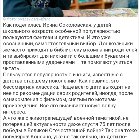
© Фото: pixabay barskefranc
Как поделилась Ирина Соколовская, у детей
школьного возраста особенной популярностью
пользуются фэнтези и детективы. И это уже
осознанный, самостоятельный выбор. Дошкольники
же часто приходят в библиотеку в компании родителей
и те выбирают для них книги с большими буквами и
проставленными ударениями — те помогают учиться
читать.
Пользуются популярностью и книги, известные с
детства старшему поколению. Как правило, это
бессмертная классика. Чаще всего дети выходят на
нее по рекомендации своих родителей, иногда, после
ознакомления с фильмом, снятым по мотивам
произведения. Все это вызывает новую волну
интереса.
А что же с животрепещущей военной тематикой, не
потерявшей актуальности даже спустя 75 лет после
победы в Великой Отечественной войне? Так она тоже
популярна! Конечно, уже не так сильно, но дети по-