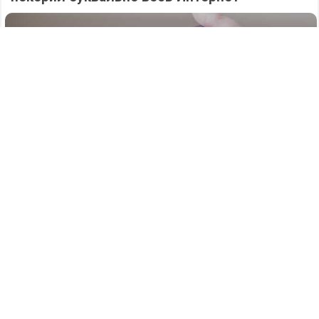
557
06.08.2026
/
Новости
/
Атаку БПЛА на Нижегородскую область
отразили силы ПВО в ночь на 6 августа