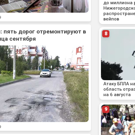
9
: пять дорог отремонтируют в
нца сентября
9