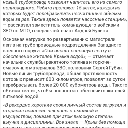
новый трубопровод позволит напитать его из самого
полноводного. Ребята проложат 15 веток, каждая из
которых будет перебрасывать несчитанные объемы
воды за раз. Также здесь появятся насосные станции»,
— рассказал заместитель командующего войсками
ЗВО по МТО, генерал-лейтенант Андрей Булыга.
Основная нагрузка по развертыванию магистрали
легла на трубопроводные подразделения Западного
военного округа.
«Они вносят основную лепту в
обеспечение жителей Крыма водой»,
— отмечает
начальник службы ракетного топлива и горюче-
смазочных материалов ЗВО, полковник Сергей Губин.
Новые линии трубопровода, общая протяженность
которых превысит 600 километров, позволят за сутки
перебрасывать более 20 000 кубометров воды. Такого
объема хватит, чтобы полностью обеспечить жителей
питьевой водой.
«В рекордно короткие сроки личный состав загрузил и
отправил воинские эшелоны с техникой и
имуществом, показав при этом высокую степень
выучки и дисциплины. Все знали — Крым без помощи
оставить нельзя, – поделился командир бригады,