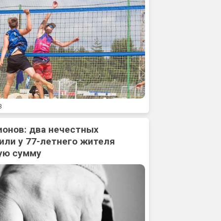
3
ионов: два нечестных
или у 77-летнего жителя
ую сумму