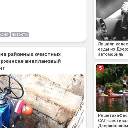
ОДНЯ
НОВОСТИ
 на районных очистных
ержинске внеплановый
нт