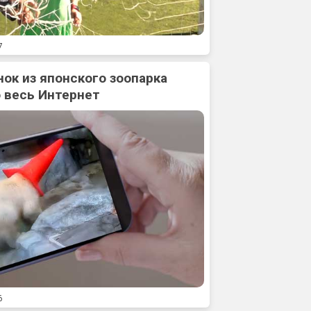
7
нок из японского зоопарка
 весь Интернет
6