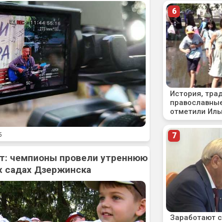
5
рт: чемпионы провели утреннюю
х садах Дзержинска