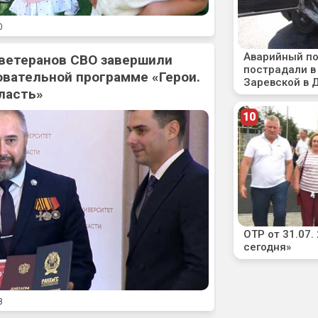
0
 ветеранов СВО завершили
овательной программе «Герои.
ласть»
8