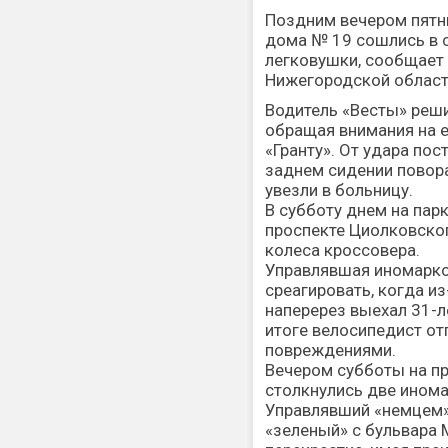
Поздним вечером пятн
дома № 19 сошлись в 
легковушки, сообщает
Нижегородской област
Водитель «Весты» реши
обращая внимания на 
«Гранту». От удара по
заднем сидении повор
увезли в больницу.
В субботу днем на парк
проспекте Циолковског
колеса кроссовера.
Управлявшая иномарко
среагировать, когда и
наперерез выехал 31-л
итоге велосипедист от
повреждениями.
Вечером субботы на п
столкнулись две инома
Управлявший «немцем»
«зеленый» с бульвара М