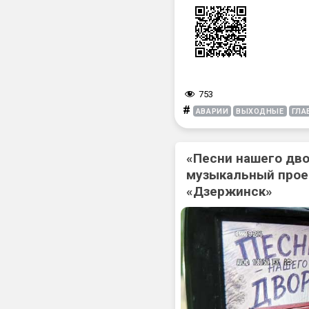
753
#
АВАРИИ
ВЫХОДНЫЕ
ГЛА
«Песни нашего дв
музыкальный прое
«Дзержинск»