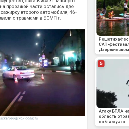
имущество, заканчивает разворот
 на проезжей части остались две
сажирку второго автомобиля, 46-
вили с травмами в БСМП г.
 Нижегородской области