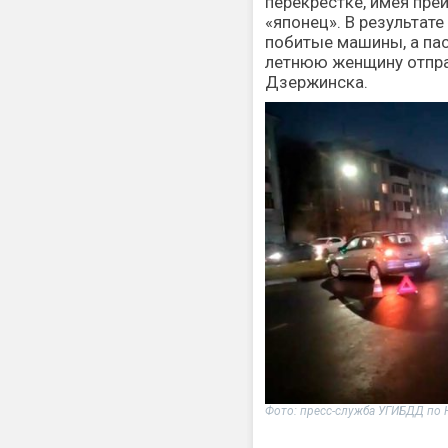
перекрестке, имея пре
«японец». В результате
побитые машины, а пас
летнюю женщину отпра
Дзержинска.
Фото: пресс-служба УГИБДД по