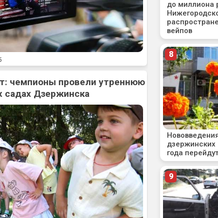
5
рт: чемпионы провели утреннюю
х садах Дзержинска