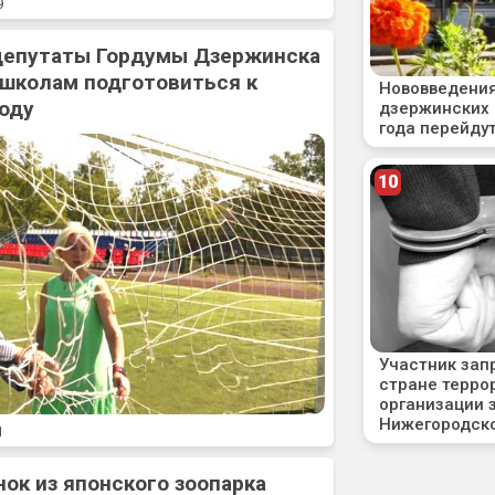
9
 депутаты Гордумы Дзержинска
 школам подготовиться к
оду
1
нок из японского зоопарка