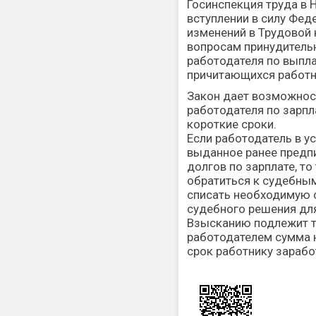
Госинспекция труда в 
вступлении в силу Фед
изменений в Трудовой
вопросам принудитель
работодателя по выпла
причитающихся работн
Закон дает возможнос
работодателя по зарпл
короткие сроки.
Если работодатель в у
выданное ранее предп
долгов по зарплате, т
обратиться к судебны
списать необходимую с
судебного решения для
Взысканию подлежит т
работодателем сумма н
срок работнику зарабо