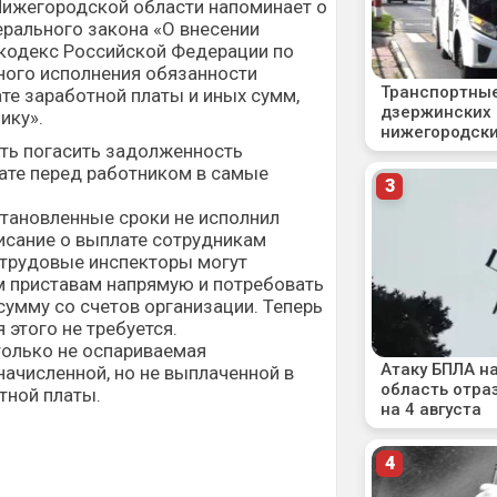
Нижегородской области напоминает о
ерального закона «О внесении
 кодекс Российской Федерации по
ного исполнения обязанности
те заработной платы и иных сумм,
ику».
ть погасить задолженность
ате перед работником в самые
становленные сроки не исполнил
исание о выплате сотрудникам
о трудовые инспекторы могут
м приставам напрямую и потребовать
умму со счетов организации. Теперь
 этого не требуется.
олько не оспариваемая
ачисленной, но не выплаченной в
тной платы.