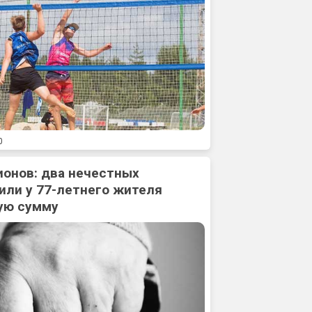
0
ионов: два нечестных
или у 77-летнего жителя
ую сумму